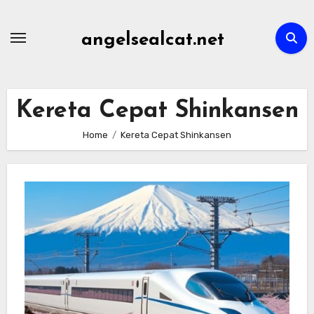
Skip
to
angelsealcat.net
content
Kereta Cepat Shinkansen
Home
Kereta Cepat Shinkansen