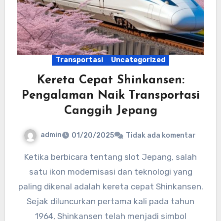
Transportasi
Uncategorized
Kereta Cepat Shinkansen:
Pengalaman Naik Transportasi
Canggih Jepang
admin
01/20/2025
Tidak ada komentar
Ketika berbicara tentang slot Jepang, salah
satu ikon modernisasi dan teknologi yang
paling dikenal adalah kereta cepat Shinkansen.
Sejak diluncurkan pertama kali pada tahun
1964, Shinkansen telah menjadi simbol